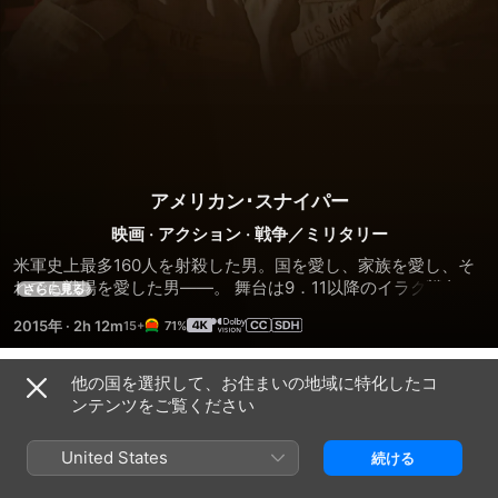
アメリカン･スナイパー
映画
·
アクション
·
戦争／ミリタリー
米軍史上最多160人を射殺した男。国を愛し、家族を愛し、そ
れでも戦場を愛した男――。 舞台は9．11以降のイラク戦争。
さらに見る
米海軍特殊部隊ネイビー・シールズに入隊を果たしたクリスが
2015年
·
2h 12m
71%
命じられた任務は「どんなに過酷な状況でも仲間を必ず守るこ
と。」。その狙撃の精度で多くの仲間を救ったクリスは “レジ
ェンド”の異名を轟かせるほどになる。しかし、彼の腕前は敵
他の国を選択して、お住まいの地域に特化したコ
予告編
の知るところとなり、“悪魔”と恐れられ、その首には18万ドル
ンテンツをご覧ください
の賞金を掛けられ、反乱兵たちの標的となってしまう。一方、
クリスの無事を願い続ける家族。平穏な家族との生活と想像を
United States
続ける
絶する極限状況の戦地・・・過酷なイラク遠征は4回。愛する
家族を国に残し、終わりのない戦争は幾度となく、彼を戦場に