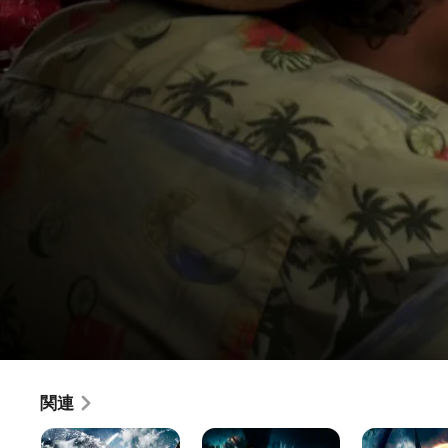
シャーク・アタック!!
関連
映画
·
SF
·
アクション
ジ
メ
PLANET
カリフォルニア沖で海底地震が発生。地底深く眠っていた古