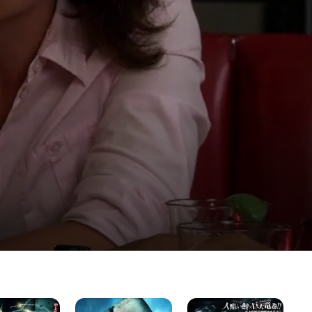
ザ・
シ
ME