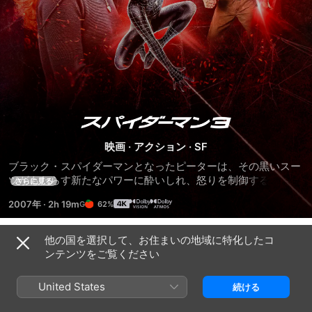
ス
映画
·
アクション
·
SF
パ
ブラック・スパイダーマンとなったピーターは、その黒いスー
ツがもたらす新たなパワーに酔いしれ、怒りを制御することが
さらに見る
イ
できない。彼に何が起こったのか---?慕っていた叔父を殺した
2007年
·
2h 19m
62%
犯人への復讐。スパイーダーマンを父の仇と信じ込む親友ハリ
ダ
ーとの決闘。未来を誓い合った恋人メリー・ジェーンとの心の
すれ違い。そこに現れるグウェンとの微妙な恋愛関係。悲しき
他の国を選択して、お住まいの地域に特化したコ
予告編
運命の連鎖が、彼を究極の戦いへと導く。さらに新たな脅威ヴ
ー
ンテンツをご覧ください
ェノムがスパイダーマンに襲いかかる! 戦いは、ニュー・ゴブ
リン、サンドマンを巻き込み、熾烈さを増していく・・・・。
マ
United States
続ける