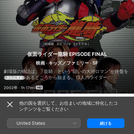
仮面ライダー龍騎 EPISODE FINAL
映画
·
キッズ／ファミリー
·
SF
劇場版の物語は、「龍騎」という“闘いの大河ロマン”が終盤を
むかえつつあるところから始まる。13人のライダーのうち生き
さらに見る
残った者はわずか数人。神崎士郎は闘いのタイムリミットを
2002年
·
1h 17m
「あと3日」と宣言する。最後のライダーバトルに参戦する女
性仮面ライダー･ファム=霧島美穂と正体不明の仮面ライダー･
リュウガがミラーワールドの“最後の扉”を開いた。ありとあら
他の国を選択して、お住まいの地域に特化したコ
予告編
ゆる鏡から、モンスターが現実世界に溢れ出してくる。現実世
ンテンツをご覧ください
界が壊滅に向かう中で、モンスターに、そしてリュウガに立ち
向かう龍騎、ナイト、ファムたち。生き残れるのは、ただ一
United States
続ける
人。龍騎のそして現実世界の運命や如何に?