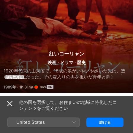
紅いコーリャン
映画
·
ドラマ
·
歴史
1920年代末の山東省で、18歳の娘がいやいや嫁いだ先は、造
り酒屋の主だった。その嫁入りの輿を担いだ青年と劇的な恋に
さらに見る
落ち、あるじが行方不明になったのを契機に二人は結婚。店を
1989年
·
1h 31m
86%
継ぎ、妻が匪賊にさらわれたりのトラブルはあるが、ますます
の繁栄をみる。だが、やがてこの地域にも日本軍は侵略して、
豊かなコーリャン畑を荒らし始める。彼らは神酒をあおり、抵
他の国を選択して、お住まいの地域に特化したコ
予告編
抗に立ち上がる……。
ンテンツをご覧ください
United States
続ける