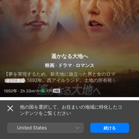
遥かなる大地へ
映画
·
ドラマ
·
ロマンス
【夢を実現するため、新天地に旅立った男と女のロマ
ン・・・】1892年、西アイルランド。土地の所有権をめぐり、
さらに見る
横暴な地主に父を殺された小作人のジョセス（トム・クルー
1992年
·
2h 20m
51%
ズ）。復讐を誓い、屋敷に忍び込んだ彼は、そこで地主の娘シ
ャノン（ニコール・キッドマン）と出逢う。両親と婚約者のも
とから逃げ出そうと考えていたシャノンに、アメリカのオクラ
他の国を選択して、お住まいの地域に特化したコ
予告編
ホマでは土地がただで手に入ることを教えられたジョセフは、
ンテンツをご覧ください
彼女と一緒にアメリカへ旅立つことに。２人は新天地への夢を
ふくらませ、ボストン行きの船に乗り込むが、船中でシャノン
United States
続ける
が詐欺に遭い、無一文になってしまう。しかしこれは、彼らが
現実の厳しさを味わう、単なる序章に過ぎなかった・・・。開