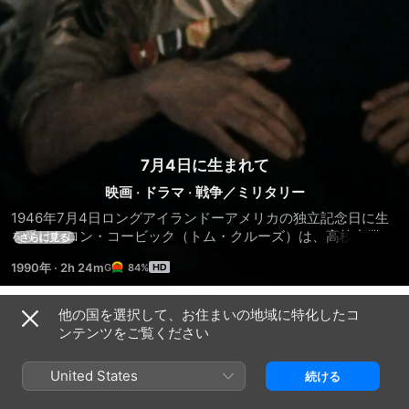
7月4日に生まれて
映画
·
ドラマ
·
戦争／ミリタリー
1946年7月4日ロングアイランドーアメリカの独立記念日に生
を受けたロン・コービック（トム・クルーズ）は、高校卒業
さらに見る
後、強い愛国心と将来への希望を胸に海兵隊へ入隊し、ベトナ
1990年
·
2h 24m
84%
ムへと旅立つ。だが戦場は、彼の想像を遥かに超えた、凄惨た
るものだった。ロンは混乱のあまり部下を撃ち殺してしまい、
敵の凶弾により、自身も下半身不随となってしまう。その後、
他の国を選択して、お住まいの地域に特化したコ
予告編
故郷に帰ったロンを待っていたのは、高まりつつある反戦運動
ンテンツをご覧ください
だった。誇りを持って帰国したつもりが、逆に憐れみの目で見
られる毎日に、ロンは徐々に自分を見失い、酒に溺れていく。
United States
続ける
ついに信頼していた家族からも疎外された彼は、メキシコへの
孤独な一人旅に出るのだった・・・。「プラトーン」で映画賞