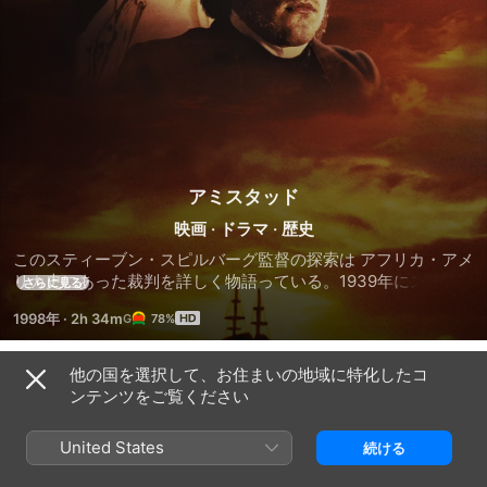
アミスタッド
映画
·
ドラマ
·
歴史
このスティーブン・スピルバーグ監督の探索は アフリカ・アメ
リカ史にあった裁判を詳しく物語っている。1939年にスペイ
さらに見る
ンの奴隷船アミスタッドの反乱はこの出来事によって複雑な政
1998年
·
2h 34m
78%
治工作が引き起こされた。ニューイングランドと、プエルトリ
コで撮影され、152分のドラマはシンケ(ジャイモン・ハンズ
ゥ)とほかのアフリカ人が暴力でアミスタッドを奪取するシー
他の国を選択して、お住まいの地域に特化したコ
予告編
ンから始まる。捕えられ、彼らはニューイングランドで投獄さ
ンテンツをご覧ください
れ、そこに以前奴隷だったセオドア・ジョッドソン(モーガ
ン・フリーマン)がいる。彼は彼らを“自由への戦士”としてみ
United States
続ける
て、知的所有権を専門とする弁護士のボールドウィン(マシュ
ー・マコノヒー)に近づく。彼は、アフリカ人は誘拐してきた