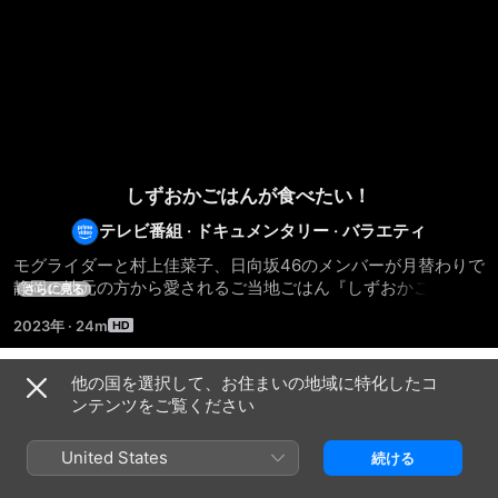
しずおかごはんが食べたい！
テレビ番組
·
ドキュメンタリー
·
バラエティ
モグライダーと村上佳菜子、日向坂46のメンバーが月替わりで
静岡の地元の方から愛されるご当地ごはん『しずおかごはん』
さらに見る
を探して、静岡35市町を飛び回ります！静岡の美味しいごはん
2023年
·
24m
との出会いに、静岡のやさしい人たちとのふれあい。この番組
を見ればお腹も心も満たされること間違いなしです！
他の国を選択して、お住まいの地域に特化したコ
Episodes
ンテンツをご覧ください
United States
続ける