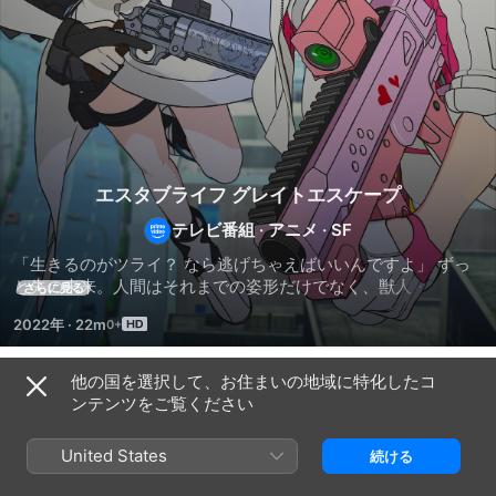
エスタブライフ グレイトエスケープ
テレビ番組
·
アニメ
·
SF
「生きるのがツライ？ なら逃げちゃえばいいんですよ」 ずっ
と先の未来。人間はそれまでの姿形だけでなく、獣人・サイボ
さらに見る
ーグ・魔族など多様な姿を持つようになった。東京の街は、AI
2022年
·
22m
が管理する高い壁に囲まれた数多の地域「クラスタ」となり、
自由な行き来をやめ、それぞれが独自の文化・常識を育んだ。
人々は、自らが生まれたクラスタの常識を基準に幸せな人生を
他の国を選択して、お住まいの地域に特化したコ
シーズン 1
送る。しかし、なかには自らのクラスタに適応できない者も現
ンテンツをご覧ください
れる――。そうした人々を、別のクラスタへと「逃がす」こと
を生業にする者たちがいる。「逃げたい人」たちから依頼を受
United States
続ける
け、あらゆる方法を駆使してAIの裏をかき、本来は不可能であ
るクラスタ間の移動を成し遂げる者たち――「逃がし屋」。逃
エピソード1
エピソード2