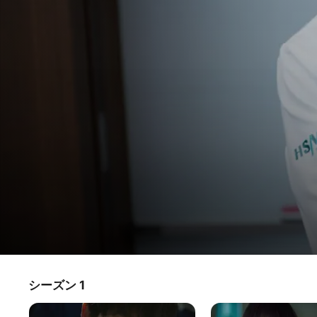
医師ヨハン
シーズン 1
テレビ番組
·
ドラマ
·
ロマンス
チソン主演! 医療現場で働く若者たちの成長と葛藤を描いた