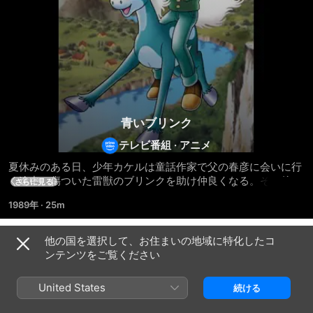
青いブリンク
テレビ番組
·
アニメ
夏休みのある日、少年カケルは童話作家で父の春彦に会いに行
く途中、傷ついた雷獣のブリンクを助け仲良くなる。その後、
さらに見る
暗黒の帝王グロス皇帝に連れ去られた父を捜す少年カケルとブ
1989年
·
25m
リンクの長い旅が始まる。長い旅路の末、父をさらったグロス
皇帝のもとにたどり着いたカケルとブリンクに待ち受けている
意外な結末とは…。
他の国を選択して、お住まいの地域に特化したコ
シーズン 1
ンテンツをご覧ください
United States
続ける
エピソード1
エピソード2