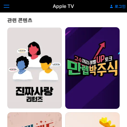
Apple TV
로그인
관련 콘텐츠
진짜
만렙
사랑
박주식
리턴즈
마마랜드
맛있는
이야기
미라클