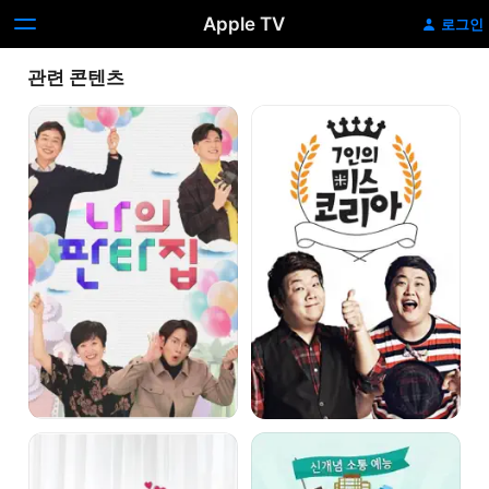
Apple TV
로그인
관련 콘텐츠
나의
7인의
판타집
미스
코리아
당신
이웃사이다
참
좋다