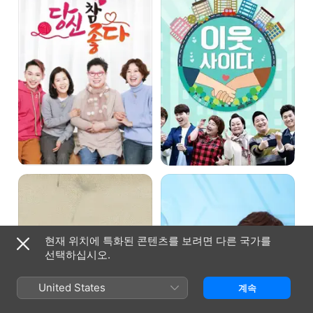
백
엄지의
년만의
제왕
귀향,
집으로
현재 위치에 특화된 콘텐츠를 보려면 다른 국가를
선택하십시오.
United States
계속