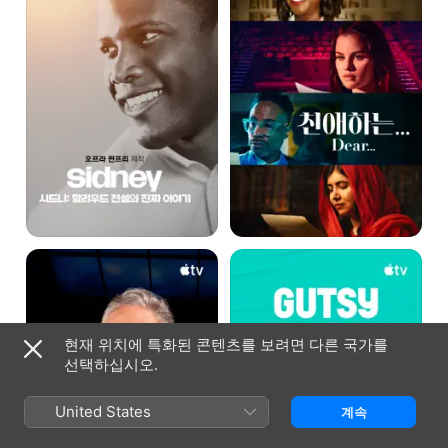
진짜
이야기'
-
Sidney
'존
'배짱
스튜어트의
두둑한
이슈'
사람들'
-
-
The
Gutsy
Problem
현재 위치에 특화된 콘텐츠를 보려면 다른 국가를
with
선택하십시오.
Jon
Stewart
United States
계속