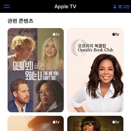
Apple TV
로그인
관련 콘텐츠
'당신이
'오프라의
보지
북클럽'
못하는
-
나'
Oprah’s
-
Book
The
Club
Me
You
Can’t
See
'시드니:
'친애하는…'
할리우드
-
전설의
Dear…