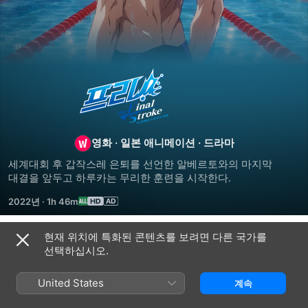
프리!
더
파이널
영화
·
일본 애니메이션
·
드라마
세계대회 후 갑작스레 은퇴를 선언한 알베르토와의 마지막 
스트로크
대결을 앞두고 하루카는 무리한 훈련을 시작한다.
2022년
·
1h 46m
후편
현재 위치에 특화된 콘텐츠를 보려면 다른 국가를
관련 콘텐츠
선택하십시오.
프리!
프리!
하이
더
스피드!
United States
계속
파이널
-
스트로크
프리!