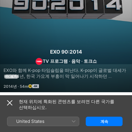
EXO 90:2014
TV 프로그램
·
음악
·
토크쇼
EXO와 함께 K-pop 타임슬립을 떠난다. K-pop이 글로벌 대세가 
된 2014년, 한국 가요계 부흥이 막 일어나기 시작하던 
더 보기
1990년대의 가요계 문화를 회상하고, EXO 멤버들이 현대식으로 
2014년
·
54m
재탄생시킨 90년대 노래와 뮤직비디오를 감상한다.
현재 위치에 특화된 콘텐츠를 보려면 다른 국가를
시즌 1
선택하십시오.
United States
계속
에피소드 7
에피소드 10