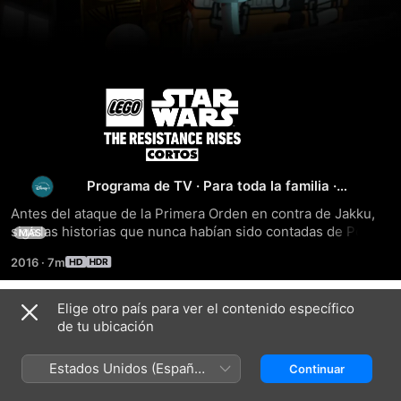
LEGO
Star
Wars:
Programa de TV
·
Para toda la familia
·
Animación
Antes del ataque de la Primera Orden en contra de Jakku, 
Resistance
siga las historias que nunca habían sido contadas de Poe 
MÁS
Dameron, Han Solo, Maz Kanata, Rey y Finn.
2016
·
7m
Rises
Elige otro país para ver el contenido específico
Temporada 1
de tu ubicación
Estados Unidos (Español
Continuar
México)
EPISODIO 1
EPISODIO 2