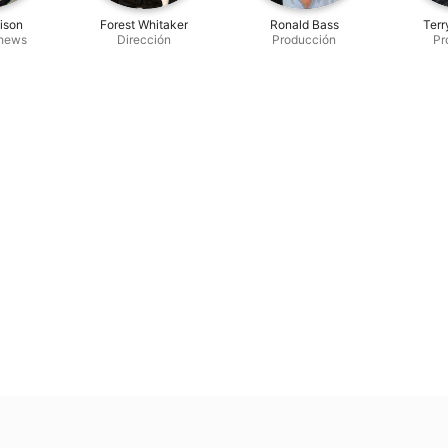
ison
Forest Whitaker
Ronald Bass
Terr
thews
Dirección
Producción
Pr