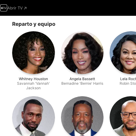
Abrir TV
Reparto y equipo
Whitney Houston
Angela Bassett
Lela Roc
Savannah 'Vannah'
Bernadine 'Bernie' Harris
Robin St
Jackson