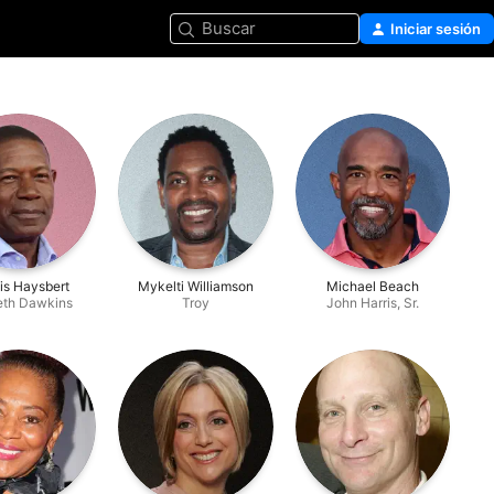
Buscar
Iniciar sesión
is Haysbert
Mykelti Williamson
Michael Beach
eth Dawkins
Troy
John Harris, Sr.