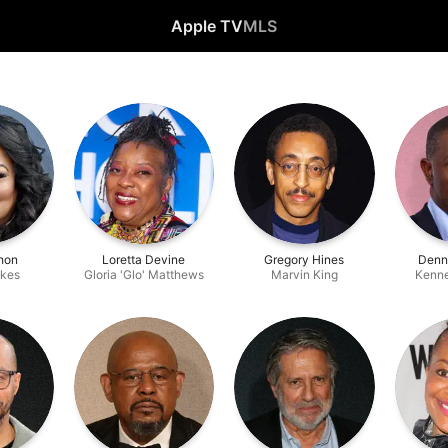
Apple TV
MLS
hon
Loretta Devine
Gregory Hines
Denn
okes
Gloria 'Glo' Matthews
Marvin King
Kenn