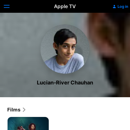
Apple TV
Log in
Lucian-River Chauhan
Films
Confrontatie