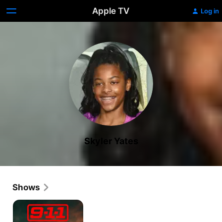
Apple TV
Log in
Skyler Yates
Shows
9-
1-
1: