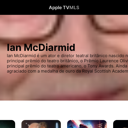
Apple TV
MLS
Ian McDiarmid
Ian McDiarmid é um ator e diretor teatral britânico nascido 
principal prêmio do teatro britânico, o Prêmio Laurence Oli
principal prêmio do teatro americano, o Tony Awards. Ainda 
agraciado com a medalha de ouro da Royal Scottish Academ
Star
Star
Sleepy
Wars:
Wars:
Hollow