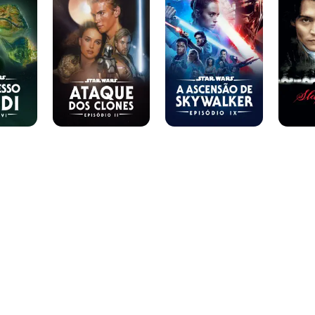
Ataque
A
dos
Ascensão
Clones
de
Skywalker