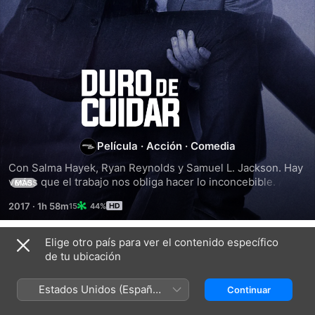
Duro
De
Cuidar
Película
·
Acción
·
Comedia
Con Salma Hayek, Ryan Reynolds y Samuel L. Jackson. Hay 
veces que el trabajo nos obliga hacer lo inconcebible. Al 
MÁS
mejor guardaespaldas del mundo le encargan proteger a 
2017
·
1h 58m
44%
uno de sus mayores enemigos. Serán las 24 horas más 
largas de su vida.
Elige otro país para ver el contenido específico
Títulos relacionados
de tu ubicación
Argylle:
Incitadores
Ghosteado
Agente
Estados Unidos (Español
Continuar
Secreto
México)