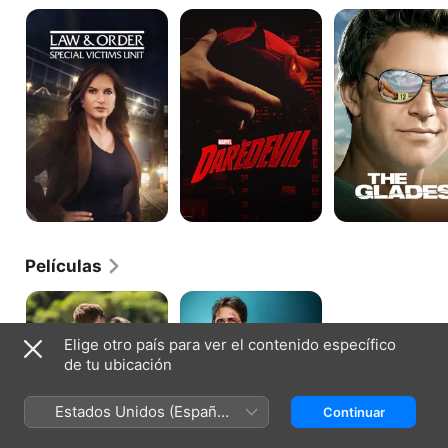
Law
Daredevil
The
&
Glades
Order:
Special
Victims
Unit
Películas
Con
Hermosa
todos
Y
menos
Peligrosa
Elige otro país para ver el contenido específico
contigo
de tu ubicación
Estados Unidos (Español
Continuar
México)