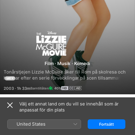
Mitt
liv
som
Film
·
Musik
·
Komedi
Tonårstjejen Lizzie McGuire åker till Rom på skolresa och 
popstjärna
hamnar efter en serie förvecklingar på scen tillsammans 
MER
med sin idol, smörsångaren Paolo.
2003
·
1h 33m
40%
Välj ett annat land om du vill se innehåll som är
Relaterat
anpassat för din plats
Hannah
Lizzie
High
Montana
McGuire
School
United States
Fortsätt
The
Musical
Movie
3: