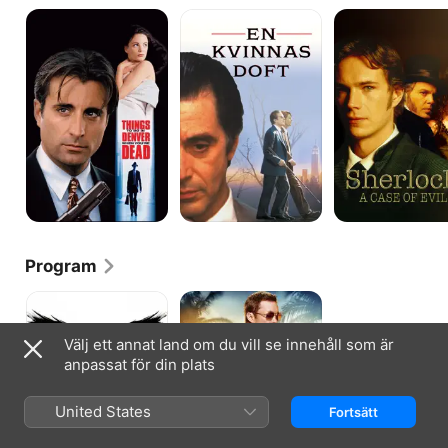
Things
En
Sherlock:
To
kvinnas
A
Do
doft
Case
in
of
Denver
Evil
When
You're
Dead
Program
Once
Burn
Upon
Notice
A
Välj ett annat land om du vill se innehåll som är
Time
anpassat för din plats
United States
Fortsätt