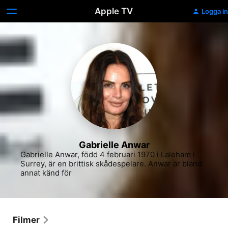
Apple TV
Logga in
Gabrielle Anwar
Gabrielle Anwar, född 4 februari 1970 i Laleham i 
Surrey, är en brittisk skådespelare. Anwar är bland 
annat känd för
Filmer