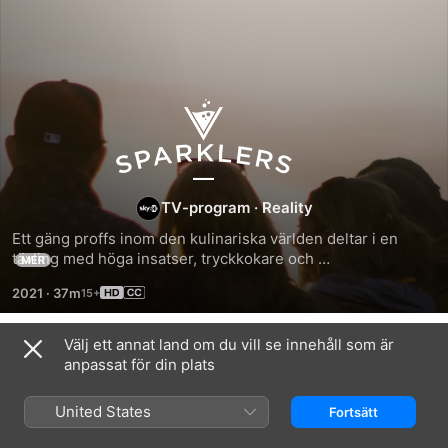
Bubblor
TV-program
·
Reality
Ett gäng proffs inom den kulinariska världen deltar i en 
tävling med höga insatser, tryckkokare och 
MER
vinkombinationer med mousserande vin från hela världen.
2021
·
37m
Välj ett annat land om du vill se innehåll som är
Säsong 1
anpassat för din plats
United States
Fortsätt
AVSNITT 1
AVSNITT 2