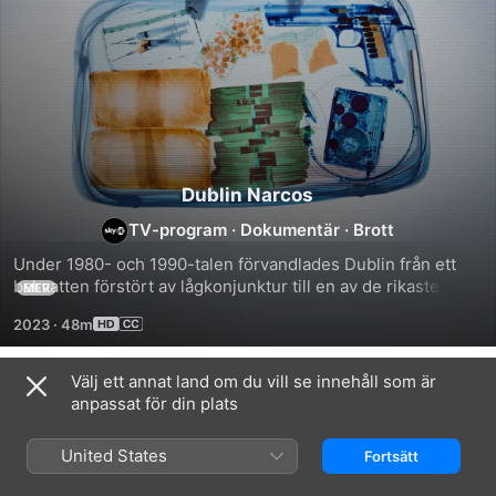
Dublin Narcos
TV-program
·
Dokumentär
·
Brott
Under 1980- och 1990-talen förvandlades Dublin från ett 
bakvatten förstört av lågkonjunktur till en av de rikaste 
MER
städerna i Europa, vilket gav brottslingar nya möjligheter att 
2023
·
48m
köpa och sälja olagliga ämnen.
Välj ett annat land om du vill se innehåll som är
Säsong 1
anpassat för din plats
United States
Fortsätt
AVSNITT 1
AVSNITT 2