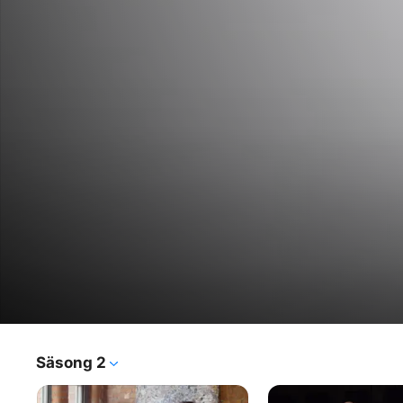
Gary Neville's Soccerbox
Säsong 2
TV-program
·
Sport
Förre Manchester United-spelaren Gary Neville möter 