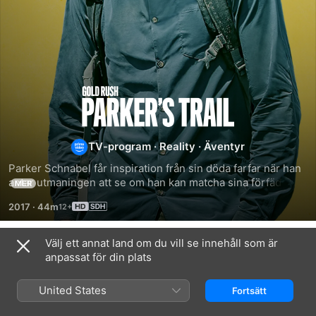
Gold
Rush:
TV-program
·
Reality
·
Äventyr
Parker's
Parker Schnabel får inspiration från sin döda farfar när han 
antar utmaningen att se om han kan matcha sina förfäder 
MER
Trail
som försökte bli rika på Klondike Gold Rush Trail.
2017
·
44m
Välj ett annat land om du vill se innehåll som är
Säsong 1
anpassat för din plats
United States
Fortsätt
AVSNITT 1
AVSNITT 2