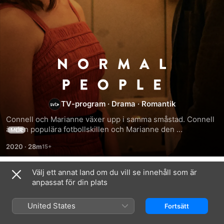
Normala
människor
TV-program
·
Drama
·
Romantik
Connell och Marianne växer upp i samma småstad. Connell 
är den populära fotbollskillen och Marianne den 
MER
privilegierade men märkliga enstöringen. De träffas, ligger, 
2020
·
28m
gör slut. Och så fortsätter det hela vägen till universitetet i 
Dublin, där rollerna plötsligt kastas om. Irländsk dramaserie 
baserad på Sally Rooneys roman med samma namn.
Välj ett annat land om du vill se innehåll som är
Säsong 1
anpassat för din plats
United States
Fortsätt
AVSNITT 1
AVSNITT 2