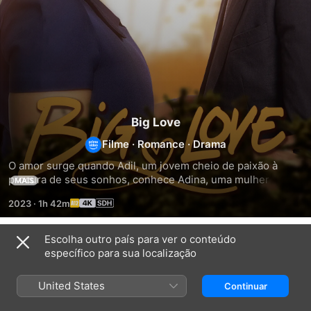
Big Love
Filme
·
Romance
·
Drama
O amor surge quando Adil, um jovem cheio de paixão à 
procura de seus sonhos, conhece Adina, uma mulher 
MAIS
focada e independente. O amor de Adil, grandioso e 
2023
·
1h 42m
verdadeiro, encontra os medos de Adina, e um segredo 
pode destruir tudo.
Escolha outro país para ver o conteúdo
Relacionados
específico para sua localização
Water
ALL'S
Falas
and
FAIR
de
United States
Continuar
Garri
IN
Orgulho
LOVE