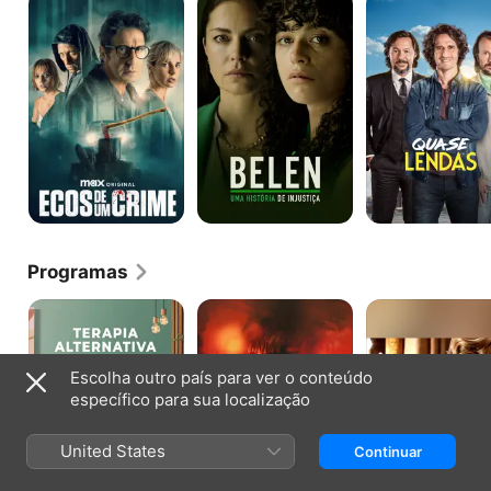
de
Uma
lendas
Um
História
Crime
de
Injustiça
Programas
Terapia
Romanceiro
Uma
Alternativa
Carta
para
Eva
Escolha outro país para ver o conteúdo
específico para sua localização
United States
Continuar