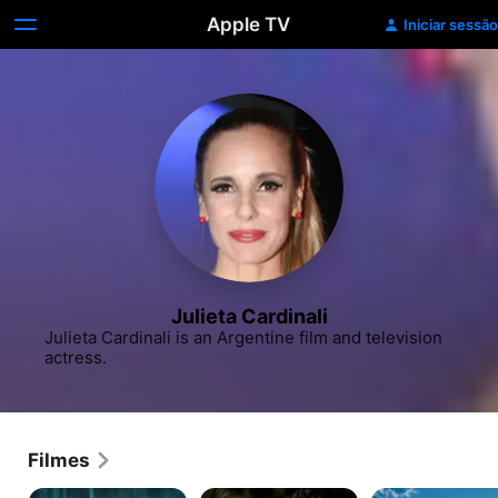
Apple TV
Iniciar sessão
Julieta Cardinali
Julieta Cardinali is an Argentine film and television 
actress.
Filmes
Ecos
Belén:
Quase