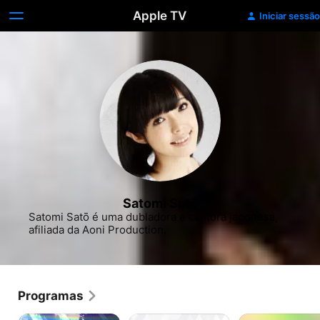
Apple TV
Iniciar sessão
Satomi Satō
Satomi Satō é uma dubladora e cantora japonesa, 
afiliada da Aoni Production.
Programas
BOFURI:
The
Invocado