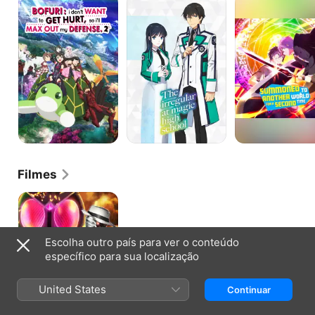
I
Irregular
Para
Don't
at
Outro
Want
Magic
Mundo...
to
High
De
Get
School
Novo?!
Hurt,
so
I'll
Max
Out
My
Defense.
Filmes
Filme
Escolha outro país para ver o conteúdo
específico para sua localização
United States
Continuar