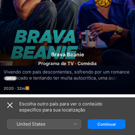
Brava Beanie
Programa de TV
·
Comédia
Vivendo com pais descontentes, sofrendo por um romance 
complicado e tentando ter muita autocrítica, uma aspirante 
MAIS
a comediante muda de vida em busca de seu lugar no 
2020
·
32m
mundo.
Escolha outro país para ver o conteúdo
Temporada 1
específico para sua localização
United States
Continuar
EPISÓDIO 1
EPISÓDIO 2