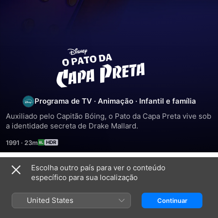
O
Pato
da
Programa de TV
·
Animação
·
Infantil e família
Auxiliado pelo Capitão Bóing, o Pato da Capa Preta vive sob 
Capa
a identidade secreta de Drake Mallard.
1991
·
23m
Preta
Escolha outro país para ver o conteúdo
Temporada 1
específico para sua localização
United States
Continuar
EPISÓDIO 1
EPISÓDIO 2