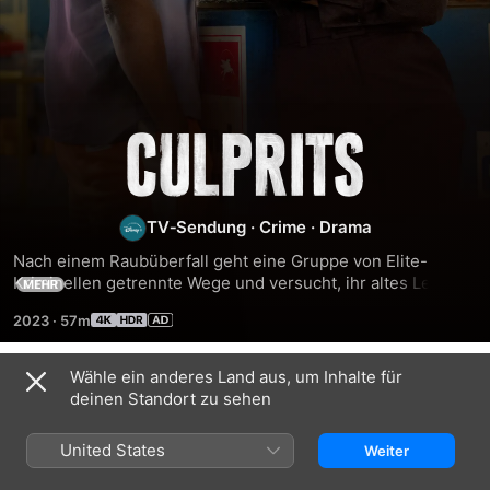
Culprits
TV‑Sendung
·
Crime
·
Drama
Nach einem Raubüberfall geht eine Gruppe von Elite-
Kriminellen getrennte Wege und versucht, ihr altes Leben 
MEHR
hinter sich zu lassen. Doch Vergangenheit und Gegenwart 
2023
·
57m
kollidieren, als ein skrupelloser Killer sie einen nach dem 
anderen ausschaltet.
Wähle ein anderes Land aus, um Inhalte für
Staffel 1
deinen Standort zu sehen
United States
Weiter
FOLGE 1
FOLGE 2