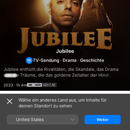
Jubilee
TV‑Sendung
·
Drama
·
Geschichte
Jubilee enthüllt die Rivalitäten, die Skandale, das Drama 
und die Träume, die das goldene Zeitalter der Hindi-
MEHR
Filmindustrie bestimmten.
2023
·
1h 4m
Wähle ein anderes Land aus, um Inhalte für
Staffel 1
deinen Standort zu sehen
United States
Weiter
FOLGE 1
FOLGE 2