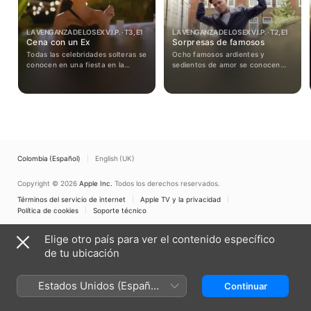
LA VENGANZA DE LOS EX V.I.P. · T3, E1
LA VENGANZA DE LOS EX V.I.P. · T2, E1
Cena con un Ex
Sorpresas de famosos
Todas las celebridades solteras se
Ocho famosos ardientes y
conocen en una fiesta en la
sedientos de amor se conocen
piscina y se sumergen
por primera vez en su villa. Kori
directamente en el romance.
ve un rostro conocido. Mientras
que Mike lleva a la chica que le
gusta a una cita.
Colombia (Español)
English (UK)
Copyright © 2026
Apple Inc.
Todos los derechos reservados.
Términos del servicio de internet
Apple TV y la privacidad
Política de cookies
Soporte técnico
Elige otro país para ver el contenido específico
de tu ubicación
Estados Unidos (Español
Continuar
México)