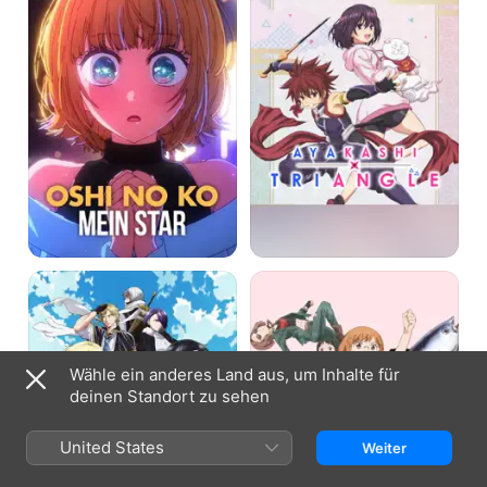
Mein
Star
The
Chio's
Legendary
School
Hero
Road
Is
Dead!
Wähle ein anderes Land aus, um Inhalte für
deinen Standort zu sehen
United States
Weiter