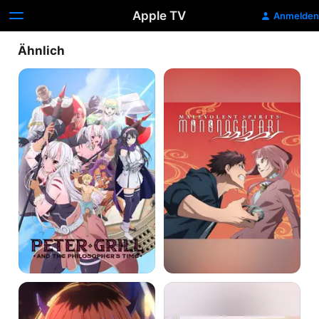
Apple TV
Anmelden
Ähnlich
Peter
Mononogatari
Grill
-
And
Die
The
Wächter
Philosopher's
der
Time
Artefaktgeister
Oshi
Ayakashi
No
Triangle
Ko: