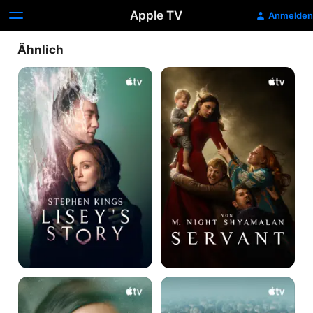
Apple TV
Anmelden
Ähnlich
Lisey's
Servant
Story
Shining
Dark
Girls
Matter
–