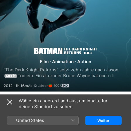
Batman:
Film
·
Animation
·
Action
The
"The Dark Knight Returns" setzt zehn Jahre nach Jason 
Todds Tod ein. Ein alternder Bruce Wayne hat nach diesem 
MEHR
Dark
schockierenden Erlebnis den Umhang als dunkler Ritter an 
2012
·
1h 16m
100%
den Nagel gehängt. Doch die Korruption und der 
Knight
moralische Verfall Gotham Citys zwingen Bruce Wayne zum 
Handeln. Gemeinsam mit einem weiblichen Robin namens 
Wähle ein anderes Land aus, um Inhalte für
Trailer
Carrie Kelly setzt sich Batman zum Ziel die Regentschaft 
Returns,
deinen Standort zu sehen
der Mutanten-Gangs zu beenden und gerät gleichzeitig an 
zwei seiner Erzrivalen. Doch ist der alte Mann fit genug? 
Teil
United States
Weiter
Denn die Politik und die Medienlandschaft haben sich 
gegen ihn verschworen. Und bald trifft er auf seinen alten 