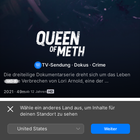
Queen
of
Meth
TV‑Sendung
·
Dokus
·
Crime
Die dreiteilige Dokumentarserie dreht sich um das Leben 
und die Verbrechen von Lori Arnold, eine der 
MEHR
berüchtigtsten Drogenbarone Amerikas. Die Serie folgt der 
2021
·
49m
einstigen "Queen of Meth" von ihrem heutigen 
gewöhnlichen Job zurück an den Ort des Verbrechens nach 
Iowa. Lori stellt sich ihrer Vergangenheit, besucht alte 
Wähle ein anderes Land aus, um Inhalte für
Staffel 1
Schauplätze und trifft Freunde und Familie, darunter ihren 
deinen Standort zu sehen
Bruder. Lori erinnert sich lebhaft an ihre prägenden Jahre, 
sie enthüllt verborgene Familiengeheimnisse und hat bei 
United States
Weiter
ihrer Reise in die Vergangenheit auch spannende 
Begegnungen in der Gegenwart.
FOLGE 1
FOLGE 2