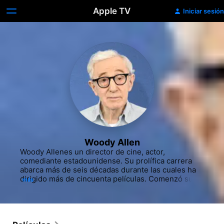
Apple TV
Iniciar sesión
Woody Allen
Woody Allenes un director de cine, actor, 
comediante estadounidense. Su prolífica carrera 
abarca más de seis décadas durante las cuales ha 
dirigido más de cincuenta películas. Comenzó su 
más
carrera como escritor de comedia en la década de 
1950 escribiendo chistes y guiones para televisión 
y publicando varios libros de historias cortas de 
humor. A principios de la década de 1960, actuó 
como comediante de stand up con una tendencia a 