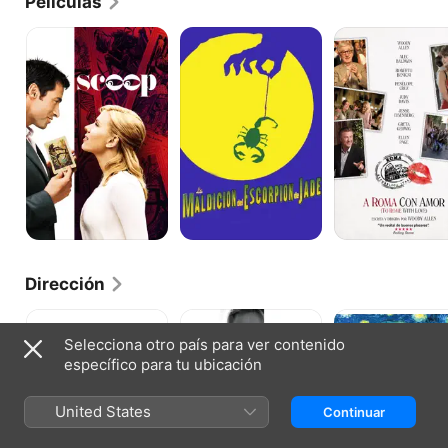
Películas
desgranar monólogos en lugar de chistes 
tradicionales.
Scoop
La
A
maldición
Roma
del
con
escorpión
amor
de
Jade
Dirección
Vicky
Match
Midnight
Cristina
point
in
Selecciona otro país para ver contenido
Barcelona
Paris
específico para tu ubicación
United States
Continuar