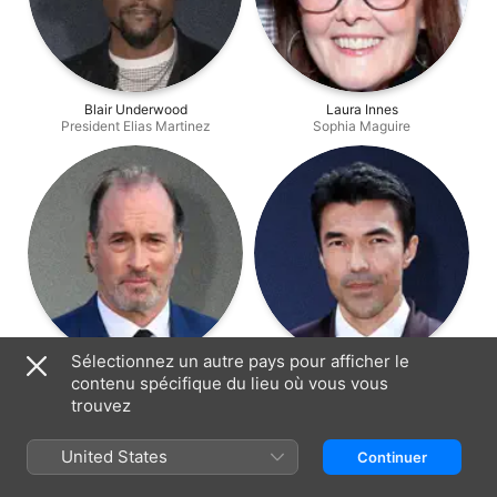
Blair Underwood
Laura Innes
President Elias Martinez
Sophia Maguire
Sélectionnez un autre pays pour afficher le
Scott Patterson
Ian Anthony Dale
contenu spécifique du lieu où vous vous
Michael Buchanan
Simon Lee
trouvez
United States
Continuer