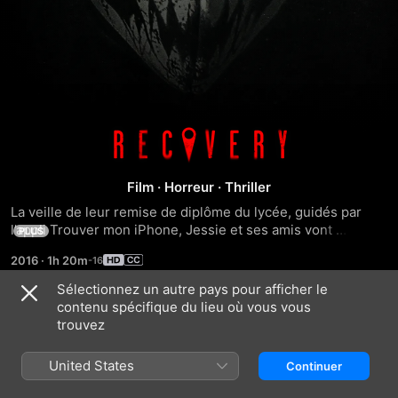
Recovery
Film
·
Horreur
·
Thriller
La veille de leur remise de diplôme du lycée, guidés par 
l’appli Trouver mon iPhone, Jessie et ses amis vont 
PLUS
chercher son appareil perdu dans une maison dont les 
2016
·
1h 20m
habitants fous sont déterminés à faire d’elle un membre de 
la famille en chair et en sang.
Sélectionnez un autre pays pour afficher le
contenu spécifique du lieu où vous vous
Bandes-annonces
trouvez
United States
Continuer