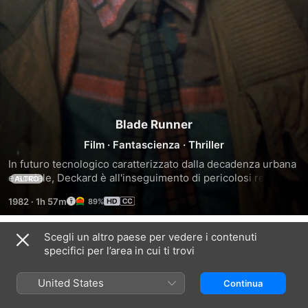
Blade Runner
Film
·
Fantascienza
·
Thriller
In futuro tecnologico caratterizzato dalla decadenza urbana 
e sociale, Deckard è all'inseguimento di pericolosi replicanti 
ALTRO
in fuga.
1982
·
1h 57m
89%
Scegli un altro paese per vedere i contenuti
Trailer
specifici per l’area in cui ti trovi
United States
Continua