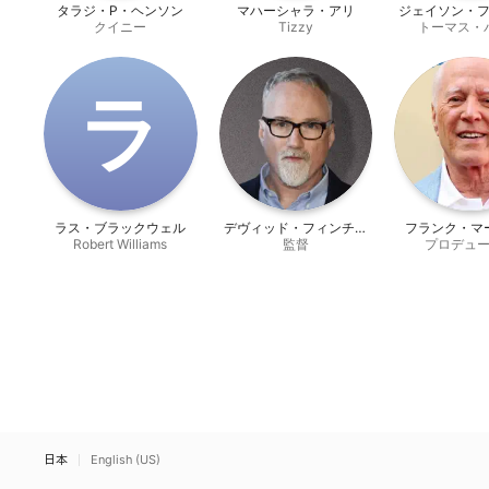
タラジ・P・ヘンソン
マハーシャラ・アリ
ジェイソン・
クイニー
Tizzy
トーマス・
ラ
ラス・ブラックウェル
デヴィッド・フィンチャ
フランク・マ
Robert Williams
監督
ー
プロデュ
日本
English (US)