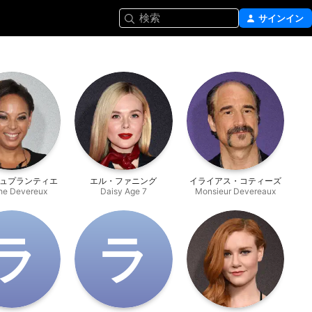
検索
サインイン
ュプランティエ
エル・ファニング
イライアス・コティーズ
he Devereux
Daisy Age 7
Monsieur Devereaux
ラ
ラ