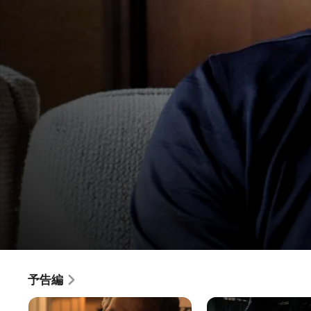
アウトレイジ･ギャング
予告編
映画
·
アクション
·
クライム
裏社会の組織のボスとして長年君臨していたセルジオ・グリ