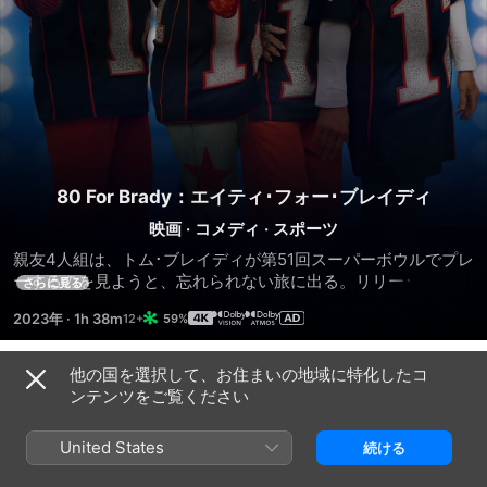
80 For Brady：エイティ･フォー･ブレイディ
映画
·
コメディ
·
スポーツ
親友4人組は、トム･ブレイディが第51回スーパーボウルでプレ
ーするのを見ようと、忘れられない旅に出る。リリー･トムリ
さらに見る
ン、ジェーン･フォンダ、リタ･モレノ、サリー･フィールドが
2023年
·
1h 38m
59%
主演。最高に面白い実話をもとに、友情、楽しみ、そして何歳
になっても人生を満喫できることを描く。
他の国を選択して、お住まいの地域に特化したコ
予告編
ンテンツをご覧ください
United States
続ける